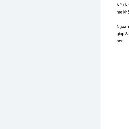
Nếu Ng
mà khô
Ngoài 
giúp S
hơn.