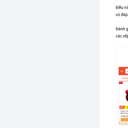
Điều n
có đáp
Đánh g
các xế