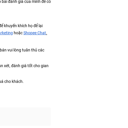
bài đánh giá của mình để có 
 khuyến khích họ để lại 
rketing
 hoặc 
Shopee Chat
.
án vui lòng tuân thủ các 
 xét, đánh giá tốt cho gian 
quá cho khách.