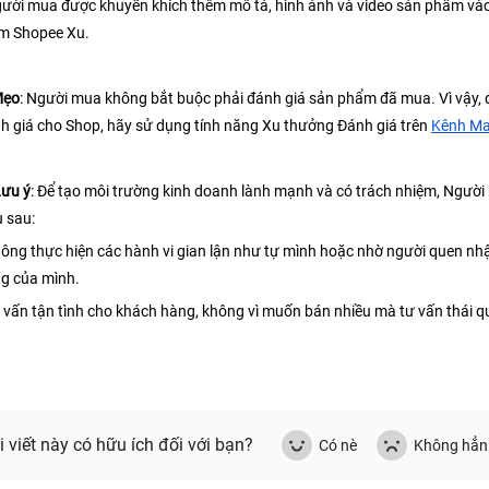
gười mua được khuyến khích thêm mô tả, hình ảnh và video sản phẩm vào 
m Shopee Xu.
ẹo
: Người mua không bắt buộc phải đánh giá sản phẩm đã mua. Vì vậy, để
h giá cho Shop, hãy sử dụng tính năng Xu thưởng Đánh giá trên 
Kênh Ma
ưu ý
: Để tạo môi trường kinh doanh lành mạnh và có trách nhiệm, Người b
u sau:
hông thực hiện các hành vi gian lận như tự mình hoặc nhờ người quen nhận
hàng của mình.		
ư vấn tận tình cho khách hàng, không vì muốn bán nhiều mà tư vấn thái 
i viết này có hữu ích đối với bạn?
Có nè
Không hẳn