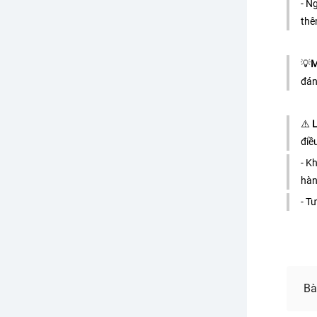
- N
thê
💡
M
đán
⚠️ 
L
điề
- K
- T
Bà