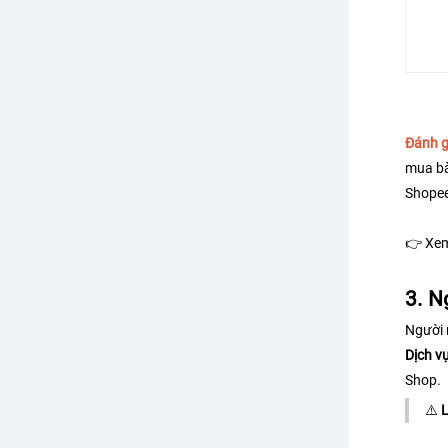
Đánh g
mua bà
Shopee
👉 
Xem
3. N
Người 
Dịch v
Shop.
⚠️ 
L