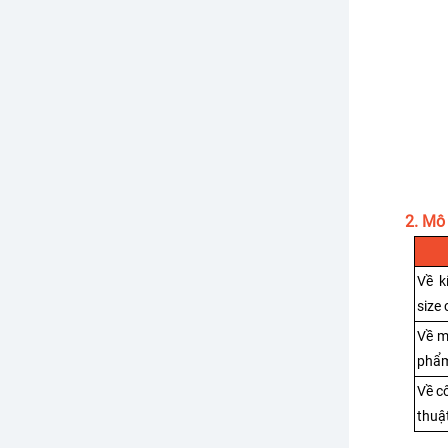
2. Mô
Về k
size 
Về m
phẩm
Về c
thuậ