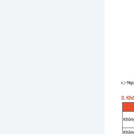
👉 Ngư
3. Kh
Không
Không