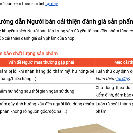
ời bán xem thêm chi tiết 
tại đây
.
ướng dẫn Người bán cải thiện đánh giá sản phẩ
 khuyến khích Người bán tập trung vào 03 yếu tố sau đây nhằm tăng cơ 
iúp cải thiện đánh giá sản phẩm của Shop.
m bảo chất lượng sản phẩm
Vấn đề Người mua thường gặp phải
Mẹo cải t
ẩm bị lỗi khi nhận hàng (lỗi thẩm mỹ, hư hỏng/bể 
Tuân thủ quy định đ
i hàng/thiếu hàng...)
khảo thêm 
tại đây
)
Chủ động theo dõi 
hẩm hư hỏng sau thời gian ngắn sử dụng
kiểm định, đảm bảo
hẩm gây ảnh hưởng xấu đến người tiêu dùng (chứa 
Luôn rà soát thành 
phần không rõ nguồn gốc/độc hại...)
phẩm