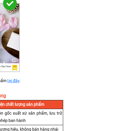
hẩm 
tại đây
.
ụng
iện chất lượng sản phẩm
 gốc xuất xứ sản phẩm, lưu trữ 
 phép ban hành
hương hiệu, không bán hàng nhái