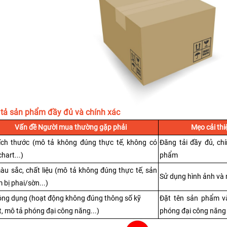
 tả sản phẩm đầy đủ và chính xác
Vấn đề Người mua thường gặp phải
Mẹo cải th
ích thước (mô tả không đúng thực tế, không có 
Đăng tải đầy đủ, chí
chart...)
phẩm
àu sắc, chất liệu (mô tả không đúng thực tế, sản 
Sử dụng hình ảnh và
 bị phai/sờn...)
ông dụng (hoạt động không đúng thông số kỹ 
Đặt tên sản phẩm v
t, mô tả phóng đại công năng...)
phóng đại công năng