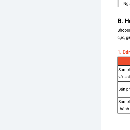
Ngư
B. H
Shopee
cực, g
1. Đả
Sản ph
vỡ, sa
Sản p
Sản p
thành 