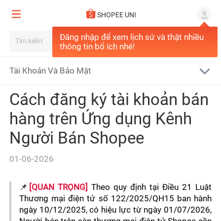
Tất cả
SHOPEE UNI
Cập Nhật Vận Chuyển
Đăng nhập để xem lịch sử và thật nhiều
Cập Nhật Mới Nhất
Phương Thức Vận Chuyển Shopee
thông tin bổ ích nhé!
Người Bán Kinh Nghiệm
Quy Định Shopee
Phân Bổ ĐVVC Tự Động
Tài Khoản Và Bảo Mật
Shopee Captain
Các Câu Hỏi Thường Gặp
Tính năng mới
Cách đăng ký tài khoản bán
Câu chuyện thành công
Về Thanh toán & Trả hàng
Tổng Quan
hàng trên Ứng dụng Kênh
Về Chương trình & Công cụ
Khởi động bán hàng Shopee
Người Bán Shopee
Quản Lý Shop
Về Tăng doanh thu
Shopee - Certified SSP
01-06-2026
Thông Tin Thị Trường
Về Xử lý đơn hàng & Vận chuyển
Shopee-Certified Enablers
Shopee Uni
📌
[QUAN TRỌNG]
Theo quy định tại Điều 21 Luật 
Về Quản lý Shop
Thương mại điện tử số 122/2025/QH15 ban hành 
Sao Quả Tạ
Bắt Đầu Bán Hàng
ngày 10/12/2025, có hiệu lực từ ngày 01/07/2026, 