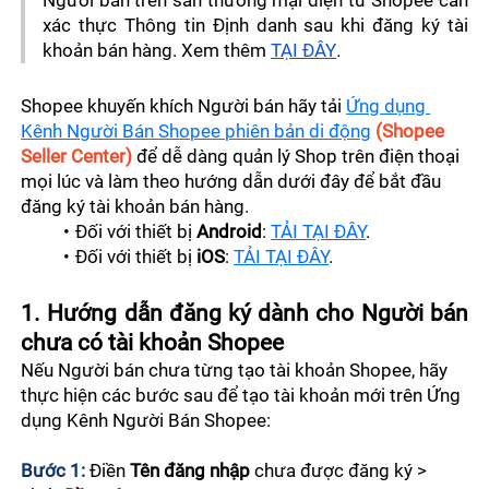
Người bán trên sàn thương mại điện tử Shopee cần 
Về Đăng bán sản phẩm
Quy Định Vận Hành
Thiết Lập Shop
xác thực Thông tin Định danh sau khi đăng ký tài 
khoản bán hàng. Xem thêm 
TẠI ĐÂY
.
Quy Định Đăng Bán
Kênh Quản Lý Shop
Shopee khuyến khích Người bán hãy tải 
Ứng dụng 
Quy Định Chat
Tài Khoản Và Bảo Mật
Kênh Người Bán Shopee phiên bản di động
(Shopee 
Seller Center)
 để dễ dàng quản lý Shop trên điện thoại 
Shopee Mall
mọi lúc và làm theo hướng dẫn dưới đây để bắt đầu 
Trang Trí Shop
đăng ký tài khoản bán hàng.
Đối với thiết bị 
Android
: 
TẢI TẠI ĐÂY
.
Chế Độ Tạm Nghỉ
Đối với thiết bị 
iOS
: 
TẢI TẠI ĐÂY
.
Nền Tảng Tài Khoản Phụ
1. Hướng dẫn đăng ký dành cho Người bán 
chưa có tài khoản Shopee
Quản Lý Đơn Hàng
Nếu Người bán chưa từng tạo tài khoản Shopee, hãy 
thực hiện các bước sau để tạo tài khoản mới trên Ứng 
Hướng Dẫn Kết Nối API
dụng Kênh Người Bán Shopee:
Quản Lý Sản Phẩm
Xử Lý Đơn Hàng
Bước 1:
 Điền 
Tên đăng nhập
 chưa được đăng ký > 
Đăng Bán Mới
Kênh Marketing