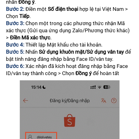
nhấn 
Đồng ý
.
Vận Chuyển
Bước 2: 
Điền một
 Số điện thoại
 hợp lệ tại Việt Nam > 
Đăng Bán Hàng Loạt
Chương trình Tăng Đơn Cùng KOL
Chọn 
Tiếp
.
Tài Chính
Quản Lý Tồn Kho
Bước 3:
 Chọn một trong các phương thức nhận Mã 
Hàng Đặt Trước
YouTube Shopping
xác thực (Gửi qua ứng dụng Zalo/Phương thức khác) 
Quản Lý Doanh Thu
Dữ Liệu
> 
Điền Mã xác thực
.
Mẹo Hay về Đăng Bán
Shopee Video
Bước 4:
 Thiết lập Mật khẩu cho tài khoản.
SEasy - Cho Vay Người Bán
Phân Tích Dữ Liệu Bán Hàng
Bước 5:
 Nhấn 
Sử dụng khuôn mặt/Sử dụng vân tay
 để 
Phát Triển
bật tính năng đăng nhập bằng Face ID/vân tay.
Tiếp thị liên kết Người bán
Quy Trình Thanh Toán
Bước 6:
 Xác nhận đã kích hoạt đăng nhập bằng Face 
Hiệu Quả Hoạt Động
Bán Hàng Toàn Cầu Chủ Động
Chăm Sóc Khách Hàng
ID/vân tay thành công > Chọn 
Đồng ý
 để hoàn tất
Quảng cáo Ngoại sàn
Số dư TK Shopee
Bán Hàng Toàn Cầu
Dịch Vụ CSKH
Tổng Quan về Shopee MKT
Trả Hàng/ Hoàn Tiền
Phân Loại Phí
Shop Yêu Thích
Sự Hài Lòng của Người Mua
Chương Trình Shopee
Trả Hàng / Hoàn Tiền
Công Cụ Marketing Của Shop
Shopee Live